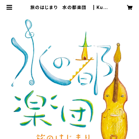
旅のはじまり 水の都楽団 | Kuro
funelady